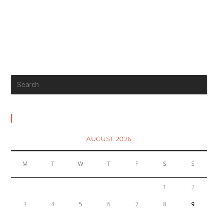
Calendar
AUGUST 2026
M
T
W
T
F
S
S
1
2
3
4
5
6
7
8
9