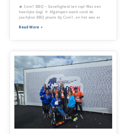
🔥 Com1 BBQ – Gezelligheid ten top! Wat een
heerlijke dag! 🌞 Afgelopen week vond de
jaarlijkse BBQ plaats bij Com1, en het was er
Read More »