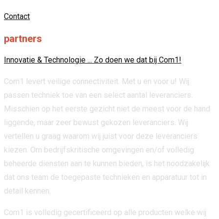
Contact
partners
Innovatie & Technologie ... Zo doen we dat bij Com1!
Com1 levert veilige connectiviteit. Met u en voor u! Wij
passen techniek toe van een select aantal leveranciers.
Misschien op het eerste gezicht niet de meest voor de hand
liggende, maar zeer bewust gekozen leveranciers. Wij
vertellen u graag waarom wij juist voor deze leveranciers
kiezen. Om bedrijfskritische omgevingen en/of volledig
beheerde diensten aan te kunnen bieden, is het noodzakelijk
dat ons team de toegepaste technieken en apparatuur tot in
detail kennen.
Com1 is volledig gecertificeerd op alle producten welke wij