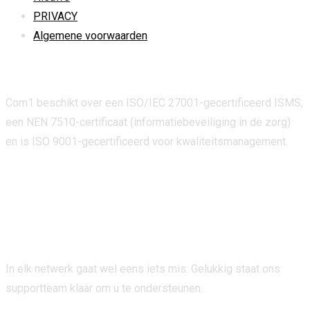
PRIVACY
Algemene voorwaarden
Certificeringen
Com1 beschikt over een ISO/IEC 27001-gecertificeerd ISMS,
een NEN 7510-certificaat (informatiebeveiliging in de zorg)
en is ISO 9001-gecertificeerd voor kwaliteitsmanagement.
support
In elk netwerk gaat wel eens iets mis. Gelukkig staat ons
supportteam klaar om u te ondersteunen.