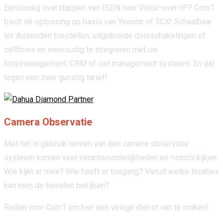
Eenvoudig overstappen van ISDN naar Voice-over-IP? Com1
biedt dé oplossing op basis van Yeastar of 3CX! Schaalbaar
tot duizenden toestellen, uitgebreide doorschakelingen of
callflows en eenvoudig te integreren met uw
hotelmanagement, CRM of call management systeem. En dat
tegen een zeer gunstig tarief!
Camera Observatie
Met het in gebruik nemen van een camera-observatie
systeem komen veel verantwoordelijkheden en risico’s kijken.
Wie kijkt er mee? Wie heeft er toegang? Vanuit welke locaties
kan men de beelden bekijken?
Reden voor Com1 om hier een veilige dienst van te maken!