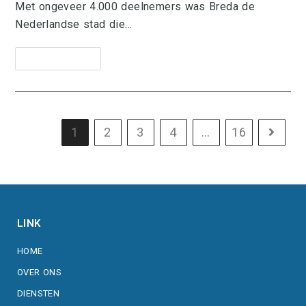
Met ongeveer 4.000 deelnemers was Breda de
Nederlandse stad die…
Lees Verder
1
2
3
4
…
16
LINK
HOME
OVER ONS
DIENSTEN